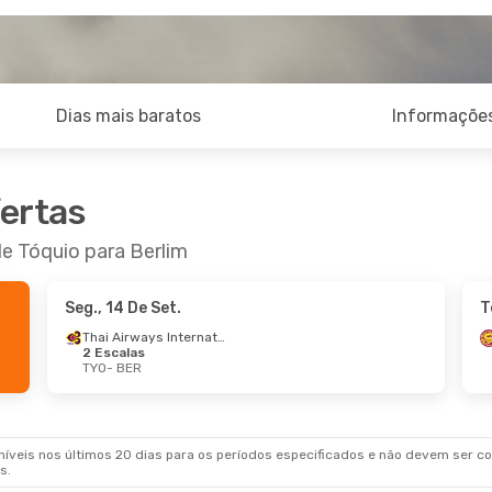
Dias mais baratos
Informações
fertas
de Tóquio para Berlim
Seg., 14 De Set.
T
Thai Airways International
2 Escalas
TYO
- BER
veis nos últimos 20 dias para os períodos especificados e não devem ser con
s.