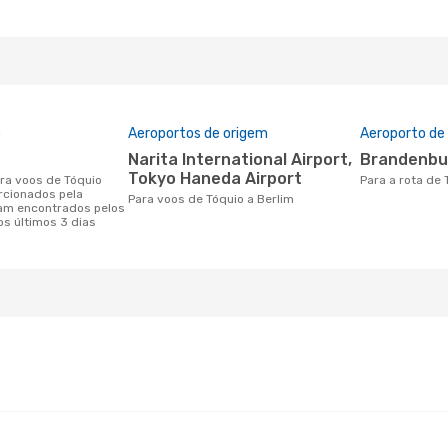
o
Aeroportos de origem
Aeroporto de
Narita International Airport,
Brandenbu
Tokyo Haneda Airport
Para a rota de
rcionados pela
Para voos de Tóquio a Berlim
am encontrados pelos
os últimos 3 dias