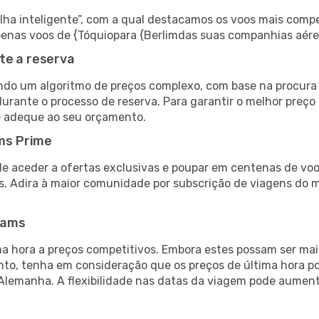
 inteligente”, com a qual destacamos os voos mais compet
 apenas voos de {Tóquiopara {Berlimdas suas companhias aére
te a reserva
do um algoritmo de preços complexo, com base na procura e
urante o processo de reserva. Para garantir o melhor preço 
e adeque ao seu orçamento.
ms Prime
de aceder a ofertas exclusivas e poupar em centenas de voo
s. Adira à maior comunidade por subscrição de viagens do
eams
 hora a preços competitivos. Embora estes possam ser mais
nto, tenha em consideração que os preços de última hora p
 Alemanha. A flexibilidade nas datas da viagem pode aument