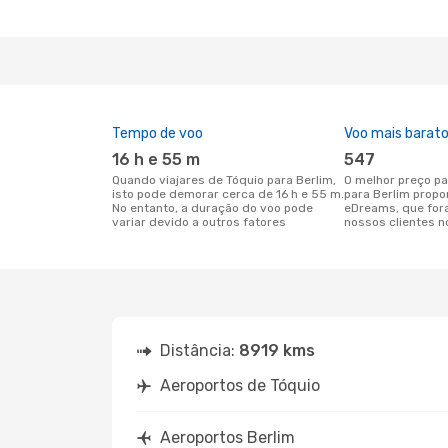
Tempo de voo
Voo mais barat
16 h e 55 m
547
Quando viajares de Tóquio para Berlim,
O melhor preço para voos de Tóquio
isto pode demorar cerca de 16 h e 55 m.
para Berlim propo
No entanto, a duração do voo pode
eDreams, que for
variar devido a outros fatores
nossos clientes n
Distância:
8919 kms
Aeroportos de Tóquio
Aeroportos Berlim