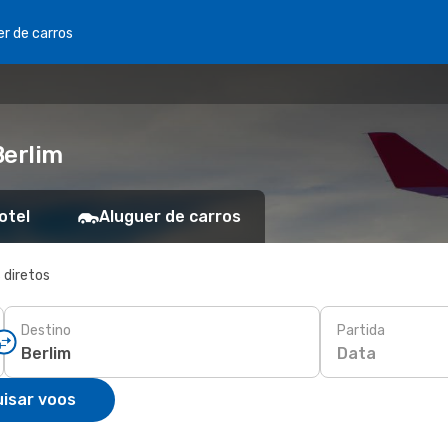
er de carros
Berlim
otel
Aluguer de carros
 diretos
Destino
Partida
Data
isar voos