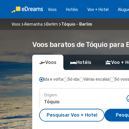
Voos
Hotéis
Voo + Hotel
Alugu
Voos
Alemanha
Berlim
Tóquio - Berlim
Voos baratos de Tóquio para 
Voos
Hotéis
Voo + H
Ida e volta
Só ida
Várias escalas
Só voos
Origem
Pesquisar Voo + Hotel
Pesqu