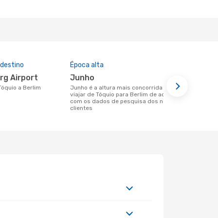
 destino
Época alta
Preço médi
rg Airport
junho
844 €
 Tóquio a Berlim
junho é a altura mais concorrida para
Um voo de Tóquio para Berlim na
viajar de Tóquio para Berlim de acordo
eDreams cus
com os dados de pesquisa dos nossos
base nos da
clientes
6 meses