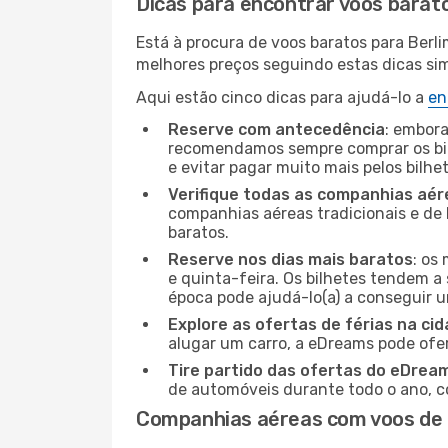
Dicas para encontrar voos barat
Está à procura de voos baratos para Berl
melhores preços seguindo estas dicas simp
Aqui estão cinco dicas para ajudá-lo a
en
Reserve com antecedência
: embora
recomendamos sempre comprar os bil
e evitar pagar muito mais pelos bilhe
Verifique todas as companhias aér
companhias aéreas tradicionais e de 
baratos.
Reserve nos dias mais baratos
: os
e quinta-feira. Os bilhetes tendem a 
época pode ajudá-lo(a) a conseguir 
Explore as ofertas de férias na ci
alugar um carro, a eDreams pode ofe
Tire partido das ofertas do eDrea
de automóveis durante todo o ano, co
Companhias aéreas com voos de 