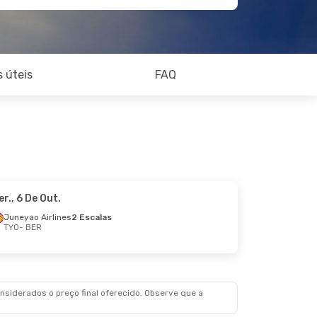
 úteis
FAQ
er., 6 De Out.
Juneyao Airlines
2 Escalas
TYO
- BER
siderados o preço final oferecido. Observe que a