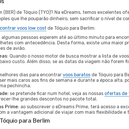
os
im (BER) de Tóquio (TYO)? Na eDreams, temos excelentes ofe
les que lhe pouparão dinheiro, sem sacrificar o nível de co
contrar voos low cost
de Tóquio para Berlim:
 algumas pessoas esperem até ao último minuto para encont
hetes com antecedência. Desta forma, existe uma maior pr
tes de avião.
eas
: Quando o nosso motor de busca mostrar a lista de voos 
baixo custo. Além disso, se as datas da viagem não forem fi
 melhores dias para encontrar
voos baratos
de Tóquio para B
ser mais caros aos fins de semana e durante a época alta, p
uma pechincha.
dade
: se pretende ficar num hotel, veja as nossas
ofertas de
recer-lhe grandes descontos no pacote total.
ms Prime
: ao subscrever o eDreams Prime, terá acesso a exc
m a vantagem adicional de viajar com mais flexibilidade e 
Tóquio para Berlim