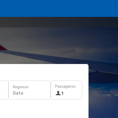
Passageiros
Regresso
Data
1