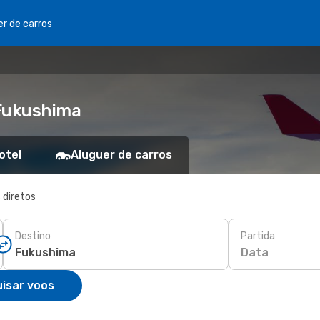
er de carros
 Fukushima
otel
Aluguer de carros
 diretos
Destino
Partida
Data
isar voos