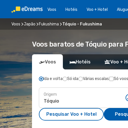
Voos
Hotéis
Voo + Hotel
Alugu
Voos
Japão
Fukushima
Tóquio - Fukushima
Voos baratos de Tóquio para
Voos
Hotéis
Voo + H
Ida e volta
Só ida
Várias escalas
Só voos
Origem
Pesquisar Voo + Hotel
Pesqu