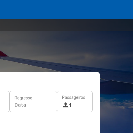
Passageiros
Regresso
Data
1