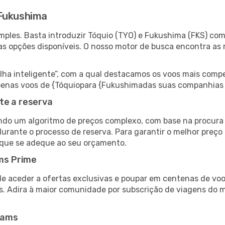
 Fukushima
ples. Basta introduzir Tóquio (TYO) e Fukushima (FKS) como
as opções disponíveis. O nosso motor de busca encontra as 
 inteligente”, com a qual destacamos os voos mais compet
r apenas voos de {Tóquiopara {Fukushimadas suas companhias 
te a reserva
do um algoritmo de preços complexo, com base na procura e
durante o processo de reserva. Para garantir o melhor preço
 que se adeque ao seu orçamento.
ms Prime
de aceder a ofertas exclusivas e poupar em centenas de voo
s. Adira à maior comunidade por subscrição de viagens do
eams