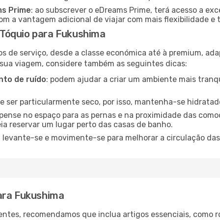
ms Prime
: ao subscrever o eDreams Prime, terá acesso a exc
m a vantagem adicional de viajar com mais flexibilidade e 
Tóquio para Fukushima
os de serviço, desde a classe económica até à premium, ad
 sua viagem, considere também as seguintes dicas:
to de ruído
: podem ajudar a criar um ambiente mais tranqu
de ser particularmente seco, por isso, mantenha-se hidratad
 pense no espaço para as pernas e na proximidade das comod
ia reservar um lugar perto das casas de banho.
: levante-se e movimente-se para melhorar a circulação das
ara Fukushima
ntes, recomendamos que inclua artigos essenciais, como r