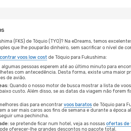
os
shima (FKS) de Tóquio (TYO)? Na eDreams, temos excelentes 
les que lhe pouparão dinheiro, sem sacrificar o nível de co
contrar voos low cost
de Tóquio para Fukushima:
 algumas pessoas esperem até ao último minuto para encont
hetes com antecedência. Desta forma, existe uma maior pr
tes de avião.
eas
: Quando o nosso motor de busca mostrar a lista de voos 
baixo custo. Além disso, se as datas da viagem não forem fi
 melhores dias para encontrar
voos baratos
de Tóquio para F
dem a ser mais caros aos fins de semana e durante a época al
nseguir uma pechincha.
dade
: se pretende ficar num hotel, veja as nossas
ofertas de
pode oferecer-lhe grandes descontos no pacote total.