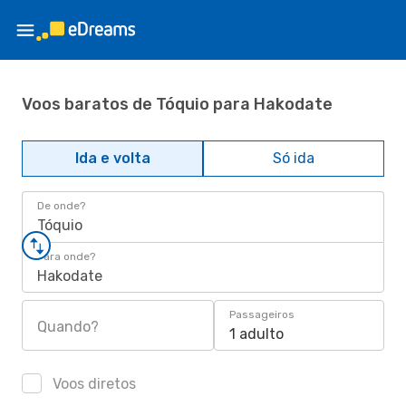
Voos baratos de Tóquio para Hakodate
Ida e volta
Só ida
De onde?
Tóquio
Para onde?
Hakodate
Passageiros
Quando?
1 adulto
Voos diretos