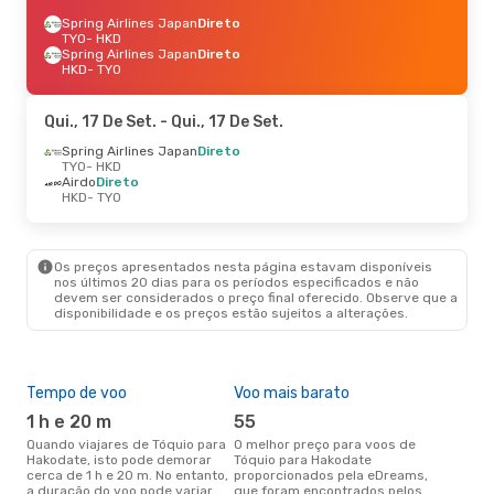
Spring Airlines Japan
Direto
TYO
- HKD
Spring Airlines Japan
Direto
HKD
- TYO
Qui., 17 De Set.
- Qui., 17 De Set.
Spring Airlines Japan
Direto
TYO
- HKD
Airdo
Direto
HKD
- TYO
Os preços apresentados nesta página estavam disponíveis
nos últimos 20 dias para os períodos especificados e não
devem ser considerados o preço final oferecido. Observe que a
disponibilidade e os preços estão sujeitos a alterações.
Tempo de voo
Voo mais barato
Épo
1 h e 20 m
55
ab
Quando viajares de Tóquio para
O melhor preço para voos de
abril é a altura mais concorrida
Hakodate, isto pode demorar
Tóquio para Hakodate
para
cerca de 1 h e 20 m. No entanto,
proporcionados pela eDreams,
Hak
a duração do voo pode variar
que foram encontrados pelos
dad