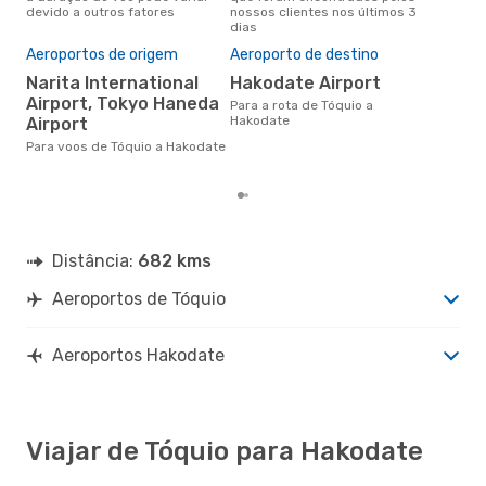
devido a outros fatores
nossos clientes nos últimos 3
clie
dias
Pre
de 
Aeroportos de origem
Aeroporto de destino
15
Narita International
Hakodate Airport
Um voo de Tóquio para
Airport, Tokyo Haneda
Para a rota de Tóquio a
Hak
Hakodate
Airport
cer
dad
Para voos de Tóquio a Hakodate
mes
Distância:
682 kms
Aeroportos de Tóquio
Aeroportos Hakodate
Viajar de Tóquio para Hakodate