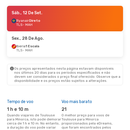
Sáb., 12 De Set.
Sáb., 12 De Set.
- Seg., 14 De Set.
Ryanair
Ryanair
Direto
Direto
TLS
TLS
- MAH
- MAH
Ryanair
Direto
MAH
- TLS
Sex., 28 De Ago.
Iberia
1 Escala
TLS
- MAH
Os preços apresentados nesta página estavam disponíveis
nos últimos 20 dias para os períodos especificados e não
devem ser considerados o preço final oferecido. Observe que a
disponibilidade e os preços estão sujeitos a alterações.
Tempo de voo
Voo mais barato
Épo
1 h e 10 m
21
j
Quando viajares de Toulouse
O melhor preço para voos de
junho é a altura mais
para Minorca, isto pode demorar
Toulouse para Minorca
conc
cerca de 1 h e 10 m. No entanto,
proporcionados pela eDreams,
Tou
a duração do voo pode variar
que foram encontrados pelos
aco