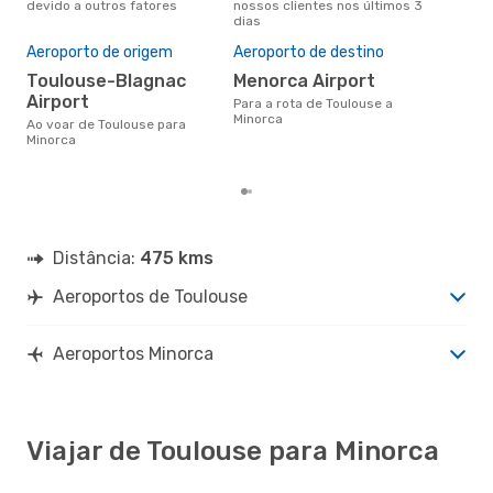
devido a outros fatores
nossos clientes nos últimos 3
pes
dias
Pre
de 
Aeroporto de origem
Aeroporto de destino
31
Toulouse-Blagnac
Menorca Airport
Um voo de Toulouse para
Airport
Para a rota de Toulouse a
Min
Minorca
cer
Ao voar de Toulouse para
dad
Minorca
mes
Distância:
475 kms
Aeroportos de Toulouse
Aeroportos Minorca
Viajar de Toulouse para Minorca