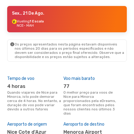
Qui., 27 De Ago.
Sex., 21 De Ago.
- Dom., 30 De Ago.
Vueling
Vueling
1 Escala
1 Escala
NCE
NCE
- MAH
- MAH
Vueling
1 Escala
MAH
- NCE
Os preços apresentados nesta página estavam disponíveis
nos últimos 20 dias para os períodos especificados e não
devem ser considerados o preço final oferecido. Observe que a
disponibilidade e os preços estão sujeitos a alterações.
Tempo de voo
Voo mais barato
Épo
4 horas
77
j
Quando viajares de Nice para
O melhor preço para voos de
junho é a altura mais
Minorca, isto pode demorar
Nice para Minorca
conc
cerca de 4 horas. No entanto, a
proporcionados pela eDreams,
par
duração do voo pode variar
que foram encontrados pelos
dad
devido a outros fatores
nossos clientes nos últimos 3
clie
dias
A m
res
Aeroporto de origem
Aeroporto de destino
ju
Nice Cote d'Azur
Menorca Airport
março é uma das melhores