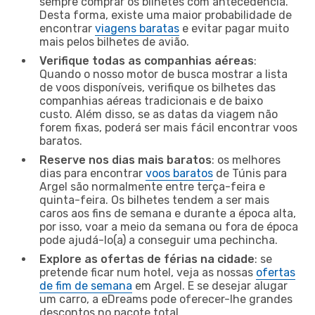
sempre comprar os bilhetes com antecedência.
Desta forma, existe uma maior probabilidade de
encontrar
viagens baratas
e evitar pagar muito
mais pelos bilhetes de avião.
Verifique todas as companhias aéreas
:
Quando o nosso motor de busca mostrar a lista
de voos disponíveis, verifique os bilhetes das
companhias aéreas tradicionais e de baixo
custo. Além disso, se as datas da viagem não
forem fixas, poderá ser mais fácil encontrar voos
baratos.
Reserve nos dias mais baratos
: os melhores
dias para encontrar
voos baratos
de Túnis para
Argel são normalmente entre terça-feira e
quinta-feira. Os bilhetes tendem a ser mais
caros aos fins de semana e durante a época alta,
por isso, voar a meio da semana ou fora de época
pode ajudá-lo(a) a conseguir uma pechincha.
Explore as ofertas de férias na cidade
: se
pretende ficar num hotel, veja as nossas
ofertas
de fim de semana
em Argel. E se desejar alugar
um carro, a eDreams pode oferecer-lhe grandes
descontos no pacote total.