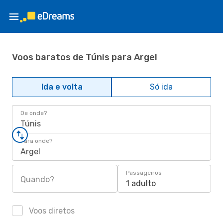
Voos baratos de Túnis para Argel
Ida e volta
Só ida
De onde?
Túnis
Para onde?
Argel
Passageiros
Quando?
1 adulto
Voos diretos