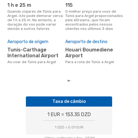
1 h e 25 m
115
j
Quando viajares de Túnis para
O melhor preço para voos de
junho é a altura mais
Argel, isto pode demorar cerca
Túnis para Argel proporcionados
conc
de 1 h e 25 m. No entanto, a
pela eDreams, que foram
par
duração do voo pode variar
encontrados pelos nossos
dad
devido a outros fatores
clientes nos últimos 3 dias
clie
Pre
de 
Aeroporto de origem
Aeroporto de destino
14
Tunis-Carthage
Houari Boumediene
Um voo de Túnis para Argel na
International Airport
Airport
eDr
com
Ao voar de Túnis para Argel
Para a rota de Túnis a Argel
dos
Taxa de câmbio
1 EUR = 153.35 DZD
1 DZD = 0.01 EUR