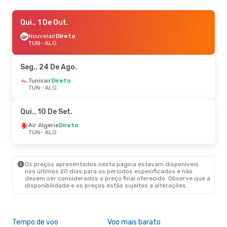
Qui., 1 De Out.
Qui., 1 De Out.
- Seg., 5 De Out.
Air Algerie
Nouvelair
Direto
Direto
TUN
TUN
- ALG
- ALG
Air Algerie
Direto
ALG
- TUN
Seg., 24 De Ago.
Tunisair
Direto
TUN
- ALG
Qui., 10 De Set.
Air Algerie
Direto
TUN
- ALG
Os preços apresentados nesta página estavam disponíveis
nos últimos 20 dias para os períodos especificados e não
devem ser considerados o preço final oferecido. Observe que a
disponibilidade e os preços estão sujeitos a alterações.
Tempo de voo
Voo mais barato
Épo