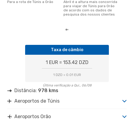
Para a rota de Túnis a Orão
abril é a altura mais concorrida
outubro é uma das melhores
para viajar de Túnis para Orão
altu
de acordo com os dados de
par
pesquisa dos nossos clientes
os 
clie
Taxa de câmbio
1 EUR = 153.42 DZD
1 DZD = 0.01 EUR
Última verificação a Qui., 06/08
Distância:
978 kms
Aeroportos de Túnis
Aeroportos Orão