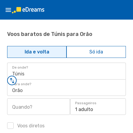
Voos baratos de Túnis para Orão
Ida e volta
Só ida
De onde?
Túnis
Para onde?
Orão
Passageiros
Quando?
1 adulto
Voos diretos