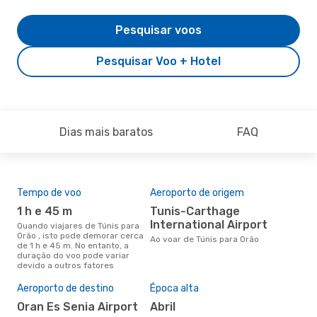
Pesquisar voos
Pesquisar Voo + Hotel
Dias mais baratos
FAQ
Tempo de voo
Aeroporto de origem
Com
ope
1 h e 45 m
Tunis-Carthage
N
International Airport
Quando viajares de Túnis para
Orão , isto pode demorar cerca
Companhias aéreas que viajam
Ao voar de Túnis para Orão
de 1 h e 45 m. No entanto, a
de T
duração do voo pode variar
devido a outros fatores
A m
Aeroporto de destino
Época alta
res
Oran Es Senia Airport
abril
o