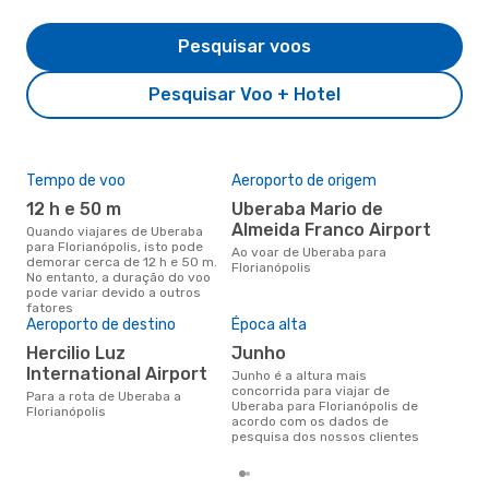
Pesquisar voos
Pesquisar Voo + Hotel
Tempo de voo
Aeroporto de origem
Pre
de 
12 h e 50 m
Uberaba Mario de
2
Almeida Franco Airport
Quando viajares de Uberaba
para Florianópolis, isto pode
Um voo de Uberaba para
Ao voar de Uberaba para
demorar cerca de 12 h e 50 m.
Flo
Florianópolis
No entanto, a duração do voo
cer
pode variar devido a outros
dad
fatores
mes
Aeroporto de destino
Época alta
Hercilio Luz
junho
International Airport
junho é a altura mais
concorrida para viajar de
Para a rota de Uberaba a
Uberaba para Florianópolis de
Florianópolis
acordo com os dados de
pesquisa dos nossos clientes