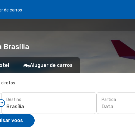
er de carros
 Brasília
otel
Aluguer de carros
 diretos
Destino
Partida
Data
isar voos