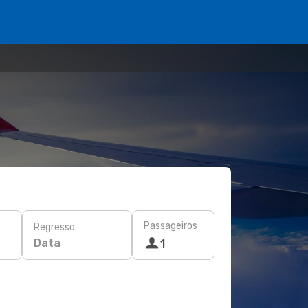
Passageiros
Regresso
Data
1