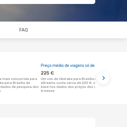
FAQ
Preço médio de viagens só de ida
A melhor al
225 €
março
Um voo de Uberaba para Brasília na
março é uma das melhores alturas para
ba para Brasília de
eDreams custa cerca de 225 €, com
voar para Br
 dados de pesquisa dos
base nos dados dos preços dos últimos
Uberaba de 
s
6 meses
dos nossos 