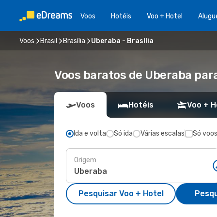
Voos
Hotéis
Voo + Hotel
Alugu
Voos
Brasil
Brasília
Uberaba - Brasília
Voos baratos de Uberaba para
Voos
Hotéis
Voo + H
Ida e volta
Só ida
Várias escalas
Só voos
Origem
Pesquisar Voo + Hotel
Pesqu