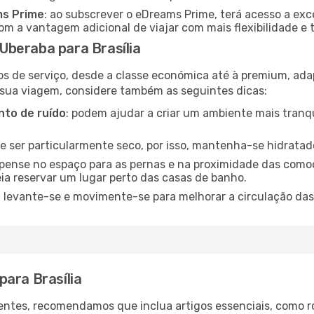
ms Prime
: ao subscrever o eDreams Prime, terá acesso a exc
m a vantagem adicional de viajar com mais flexibilidade e 
beraba para Brasília
os de serviço, desde a classe económica até à premium, ad
 sua viagem, considere também as seguintes dicas:
to de ruído
: podem ajudar a criar um ambiente mais tranqu
de ser particularmente seco, por isso, mantenha-se hidratad
 pense no espaço para as pernas e na proximidade das comod
ia reservar um lugar perto das casas de banho.
: levante-se e movimente-se para melhorar a circulação das
ara Brasília
ntes, recomendamos que inclua artigos essenciais, como r