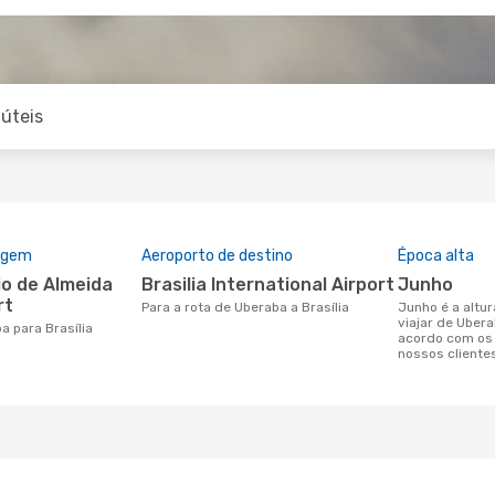
úteis
rigem
Aeroporto de destino
Época alta
Brasilia International Airport
junho
rt
Para a rota de Uberaba a Brasília
junho é a altura mais concorrida para
viajar de Ubera
a para Brasília
acordo com os
nossos cliente