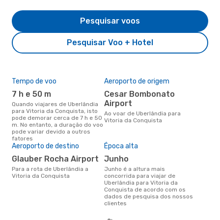
Pesquisar voos
Pesquisar Voo + Hotel
Tempo de voo
Aeroporto de origem
Pre
de 
7 h e 50 m
Cesar Bombonato
3
Airport
Quando viajares de Uberlândia
para Vitoria da Conquista, isto
Um voo de Uberlândia para
Ao voar de Uberlândia para
pode demorar cerca de 7 h e 50
Vito
Vitoria da Conquista
m. No entanto, a duração do voo
eDr
pode variar devido a outros
com
fatores
dos
Aeroporto de destino
Época alta
Glauber Rocha Airport
junho
Para a rota de Uberlândia a
junho é a altura mais
Vitoria da Conquista
concorrida para viajar de
Uberlândia para Vitoria da
Conquista de acordo com os
dados de pesquisa dos nossos
clientes