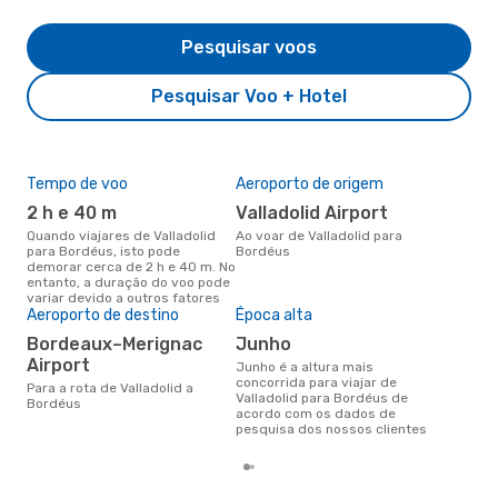
Pesquisar voos
Pesquisar Voo + Hotel
Tempo de voo
Aeroporto de origem
Pre
de 
2 h e 40 m
Valladolid Airport
3
Quando viajares de Valladolid
Ao voar de Valladolid para
para Bordéus, isto pode
Bordéus
Um voo de Valladolid para
demorar cerca de 2 h e 40 m. No
Bor
entanto, a duração do voo pode
cer
variar devido a outros fatores
dad
Aeroporto de destino
Época alta
mes
Bordeaux–Merignac
junho
Airport
junho é a altura mais
concorrida para viajar de
Para a rota de Valladolid a
Valladolid para Bordéus de
Bordéus
acordo com os dados de
pesquisa dos nossos clientes