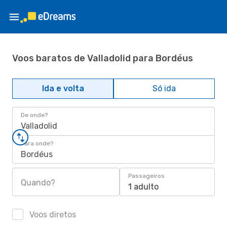
Voos baratos de Valladolid para Bordéus
Ida e volta
Só ida
De onde?
Valladolid
Para onde?
Bordéus
Passageiros
Quando?
1 adulto
Voos diretos