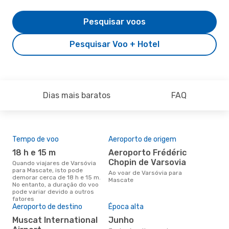
Pesquisar voos
Pesquisar Voo + Hotel
Dias mais baratos
FAQ
Tempo de voo
Aeroporto de origem
Pre
de 
18 h e 15 m
Aeroporto Frédéric
58
Chopin de Varsovia
Quando viajares de Varsóvia
para Mascate, isto pode
Um voo de Varsóvia para
Ao voar de Varsóvia para
demorar cerca de 18 h e 15 m.
Mas
Mascate
No entanto, a duração do voo
cer
pode variar devido a outros
dad
fatores
mes
Aeroporto de destino
Época alta
Muscat International
junho