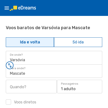
Voos baratos de Varsóvia para Mascate
Ida e volta
Só ida
De onde?
Varsóvia
Para onde?
Mascate
Passageiros
Quando?
1 adulto
Voos diretos