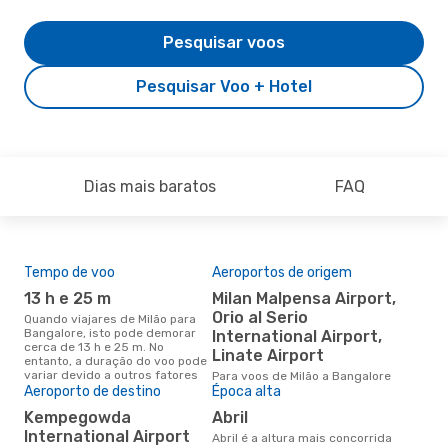
Pesquisar voos
Pesquisar Voo + Hotel
Dias mais baratos
FAQ
Tempo de voo
Aeroportos de origem
Pre
de 
13 h e 25 m
Milan Malpensa Airport,
7
Orio al Serio
Quando viajares de Milão para
Bangalore, isto pode demorar
International Airport,
Um voo de Milão para Bangalore
cerca de 13 h e 25 m. No
na 
Linate Airport
entanto, a duração do voo pode
€, 
variar devido a outros fatores
Para voos de Milão a Bangalore
pre
Aeroporto de destino
Época alta
Kempegowda
abril
International Airport
abril é a altura mais concorrida