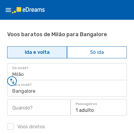
Voos baratos de Milão para Bangalore
Ida e volta
Só ida
De onde?
Milão
Para onde?
Bangalore
Passageiros
Quando?
1 adulto
Voos diretos