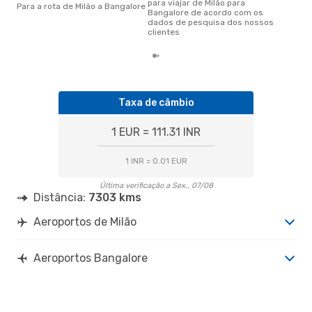
para viajar de Milão para
Para a rota de Milão a Bangalore
Bangalore de acordo com os
dados de pesquisa dos nossos
clientes
Taxa de câmbio
1 EUR = 111.31 INR
1 INR = 0.01 EUR
Última verificação a Sex., 07/08
Distância:
7303 kms
Aeroportos de Milão
Aeroportos Bangalore