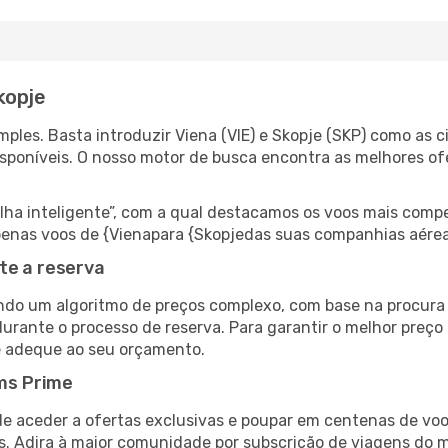
kopje
les. Basta introduzir Viena (VIE) e Skopje (SKP) como as ci
isponíveis. O nosso motor de busca encontra as melhores o
 inteligente”, com a qual destacamos os voos mais compet
 apenas voos de {Vienapara {Skopjedas suas companhias aérea
te a reserva
do um algoritmo de preços complexo, com base na procura e
urante o processo de reserva. Para garantir o melhor preço 
e adeque ao seu orçamento.
ms Prime
de aceder a ofertas exclusivas e poupar em centenas de voo
s. Adira à maior comunidade por subscrição de viagens do