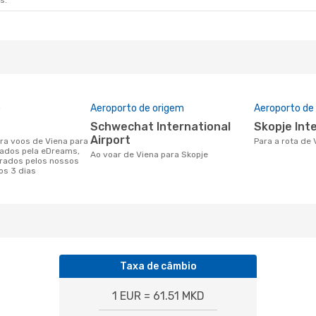
s.
o
Aeroporto de origem
Aeroporto de
Schwechat International
Skopje Int
Airport
Para a rota de
nados pela eDreams,
Ao voar de Viena para Skopje
rados pelos nossos
os 3 dias
Taxa de câmbio
1 EUR = 61.51 MKD