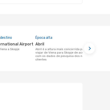
 destino
Época alta
Companhia
nesta rota
ernational Airport
abril
Austrian
 Viena a Skopje
abril é a altura mais concorrida para
viajar de Viena para Skopje de acordo
Companhias aéreas que viajam de
com os dados de pesquisa dos nossos
Viena para S
clientes