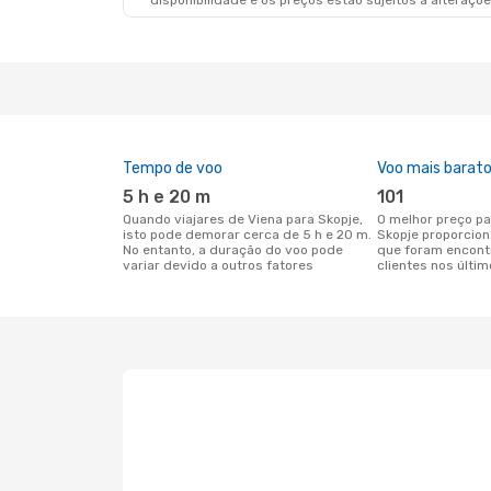
disponibilidade e os preços estão sujeitos a alteraçõe
Tempo de voo
Voo mais barat
5 h e 20 m
101
Quando viajares de Viena para Skopje,
O melhor preço para voos de Viena para
isto pode demorar cerca de 5 h e 20 m.
Skopje proporcio
No entanto, a duração do voo pode
que foram encont
variar devido a outros fatores
clientes nos últim