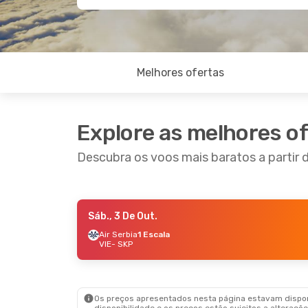
Melhores ofertas
Explore as melhores o
Descubra os voos mais baratos a partir 
Sáb., 3 De Out.
Sex., 9 De Out.
- Dom., 11 De Out.
Air Serbia
1 Escala
VIE
- SKP
Austrian Airlines
Direto
VIE
- SKP
Austrian Airlines
Direto
SKP
- VIE
Os preços apresentados nesta página estavam disponí