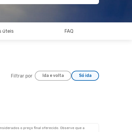
 úteis
FAQ
Filtrar por
Ida e volta
Só ida
siderados o preço final oferecido. Observe que a