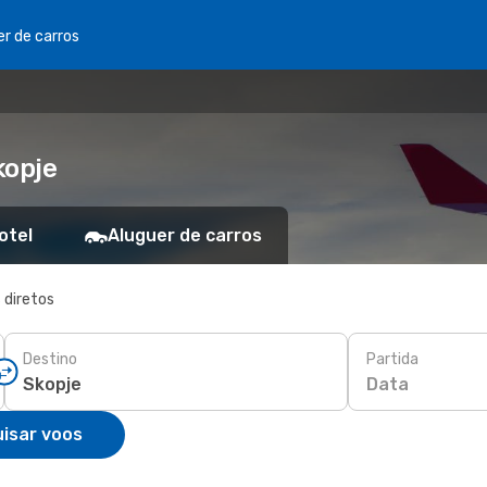
er de carros
kopje
otel
Aluguer de carros
 diretos
Destino
Partida
Data
isar voos