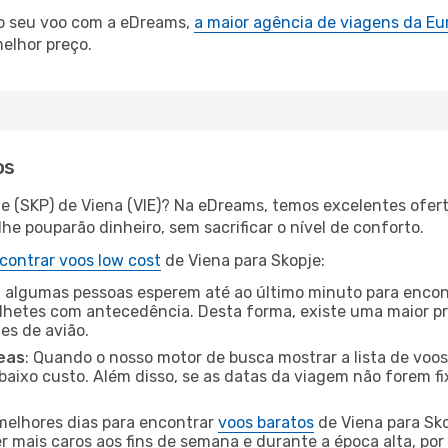
 o seu voo com a eDreams,
a maior agência de viagens da Eu
elhor preço.
os
je (SKP) de Viena (VIE)? Na eDreams, temos excelentes ofert
he pouparão dinheiro, sem sacrificar o nível de conforto.
contrar voos low cost
de Viena para Skopje:
 algumas pessoas esperem até ao último minuto para encont
hetes com antecedência. Desta forma, existe uma maior pr
tes de avião.
eas
: Quando o nosso motor de busca mostrar a lista de voos 
baixo custo. Além disso, se as datas da viagem não forem fi
 melhores dias para encontrar
voos baratos
de Viena para Sko
r mais caros aos fins de semana e durante a época alta, por