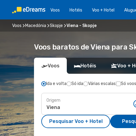
Voos
Hotéis
Voo + Hotel
Alugu
Voos
Macedónia
Skopje
Viena - Skopje
Voos baratos de Viena para S
Voos
Hotéis
Voo + H
Ida e volta
Só ida
Várias escalas
Só voos
Origem
Pesquisar Voo + Hotel
Pesqu