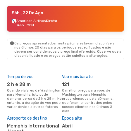
Sáb., 22 De Ago.
Sáb., 22 De Ago.
- Seg., 24 De Ago.
American Airlines
American Airlines
Direto
Direto
WAS
WAS
- MEM
- MEM
Allegiant Air
1 Escala
MEM
- WAS
Os preços apresentados nesta página estavam disponíveis
nos últimos 20 dias para os períodos especificados e não
devem ser considerados o preço final oferecido. Observe que a
disponibilidade e os preços estão sujeitos a alterações.
Tempo de voo
Voo mais barato
Com
ope
2 h e 28 m
121
A
Quando viajares de Washington
O melhor preço para voos de
para Memphis, isto pode
Washington para Memphis
Companhias aéreas que viajam
demorar cerca de 2 h e 28 m. No
proporcionados pela eDreams,
de 
entanto, a duração do voo pode
que foram encontrados pelos
variar devido a outros fatores
nossos clientes nos últimos 3
dias
A m
Aeroporto de destino
Época alta
res
Memphis International
abril
j