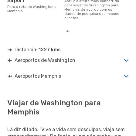
Airport
abril é a altura mais concorrida
maio é uma das melhores
para viajar de Washington para
Para a rota de Washington a
alt
Memphis de acordo com os
Memphis
com
dados de pesquisa dos nossos
aco
clientes
nos
Distância:
1227 kms
Aeroportos de Washington
Aeroportos Memphis
Viajar de Washington para
Memphis
Lá diz ditado: “Vive a vida sem desculpas, viaja sem