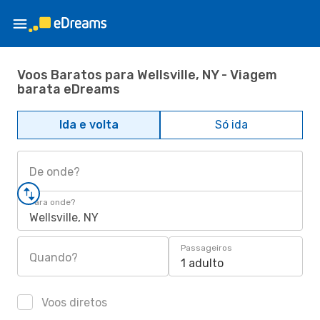
Voos Baratos para Wellsville, NY - Viagem
barata eDreams
Ida e volta
Só ida
De onde?
Para onde?
Wellsville, NY
Passageiros
Quando?
1 adulto
Voos diretos