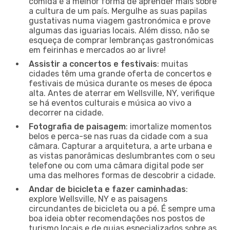
comida é a melhor forma de aprender mais sobre
a cultura de um país. Mergulhe as suas papilas
gustativas numa viagem gastronómica e prove
algumas das iguarias locais. Além disso, não se
esqueça de comprar lembranças gastronómicas
em feirinhas e mercados ao ar livre!
Assistir a concertos e festivais
: muitas
cidades têm uma grande oferta de concertos e
festivais de música durante os meses de época
alta. Antes de aterrar em Wellsville, NY, verifique
se há eventos culturais e música ao vivo a
decorrer na cidade.
Fotografia de paisagem
: imortalize momentos
belos e perca-se nas ruas da cidade com a sua
câmara. Capturar a arquitetura, a arte urbana e
as vistas panorâmicas deslumbrantes com o seu
telefone ou com uma câmara digital pode ser
uma das melhores formas de descobrir a cidade.
Andar de bicicleta e fazer caminhadas
:
explore Wellsville, NY e as paisagens
circundantes de bicicleta ou a pé. É sempre uma
boa ideia obter recomendações nos postos de
turismo locais e de guias especializados sobre as