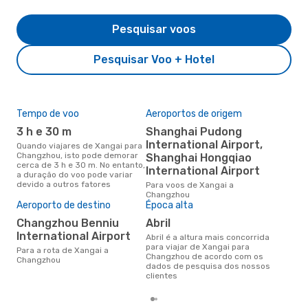
Pesquisar voos
Pesquisar Voo + Hotel
Tempo de voo
Aeroportos de origem
Pre
de 
3 h e 30 m
Shanghai Pudong
3
International Airport,
Quando viajares de Xangai para
Changzhou, isto pode demorar
Shanghai Hongqiao
Um voo de Xangai para
cerca de 3 h e 30 m. No entanto,
Cha
International Airport
a duração do voo pode variar
cer
devido a outros fatores
Para voos de Xangai a
dad
Changzhou
mes
Aeroporto de destino
Época alta
Changzhou Benniu
abril
International Airport
abril é a altura mais concorrida
para viajar de Xangai para
Para a rota de Xangai a
Changzhou de acordo com os
Changzhou
dados de pesquisa dos nossos
clientes