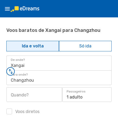
Voos baratos de Xangai para Changzhou
Ida e volta
Só ida
De onde?
Xangai
Para onde?
Changzhou
Passageiros
Quando?
1 adulto
Voos diretos