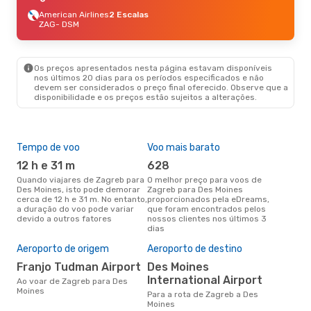
American Airlines
2 Escalas
ZAG
- DSM
Os preços apresentados nesta página estavam disponíveis
nos últimos 20 dias para os períodos especificados e não
devem ser considerados o preço final oferecido. Observe que a
disponibilidade e os preços estão sujeitos a alterações.
Tempo de voo
Voo mais barato
Épo
12 h e 31 m
628
ab
Quando viajares de Zagreb para
O melhor preço para voos de
abril é a altura mais concorrida
Des Moines, isto pode demorar
Zagreb para Des Moines
para
cerca de 12 h e 31 m. No entanto,
proporcionados pela eDreams,
Moi
a duração do voo pode variar
que foram encontrados pelos
de 
devido a outros fatores
nossos clientes nos últimos 3
clie
dias
A m
res
Aeroporto de origem
Aeroporto de destino
s
Franjo Tudman Airport
Des Moines
julho é uma das melhores
International Airport
Ao voar de Zagreb para Des
altu
Moines
Para a rota de Zagreb a Des
Moi
Moines
de 