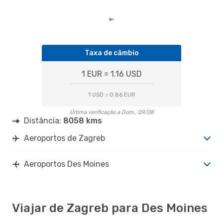
dos
Taxa de câmbio
1 EUR = 1.16 USD
1 USD = 0.86 EUR
Última verificação a Dom., 09/08
Distância:
8058 kms
Aeroportos de Zagreb
Aeroportos Des Moines
Viajar de Zagreb para Des Moines