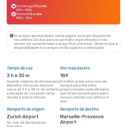
Eurowings
1 Escala
ZRH
- MRS
Volotea
1 Escala
MRS
- ZRH
Os preços apresentados nesta página estavam disponíveis
nos últimos 20 dias para os períodos especificados e não
devem ser considerados o preço final oferecido. Observe que a
disponibilidade e os preços estão sujeitos a alterações.
Tempo de voo
Voo mais barato
Épo
3 h e 30 m
189
j
Quando viajares de Zurique para
O melhor preço para voos de
junho é a altura mais
Marselha, isto pode demorar
Zurique para Marselha
conc
cerca de 3 h e 30 m. No entanto,
proporcionados pela eDreams,
Zur
a duração do voo pode variar
que foram encontrados pelos
aco
devido a outros fatores
nossos clientes nos últimos 3
pes
dias
Pre
de 
Aeroporto de origem
Aeroporto de destino
2
Zurich Airport
Marseille-Provence
Um voo de Zurique para
Airport
Ao voar de Zurique para
Mar
Marselha