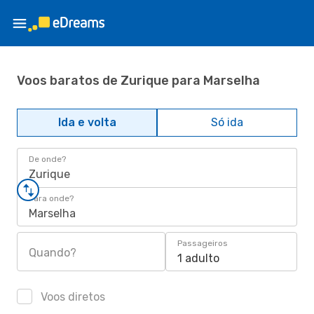
Voos baratos de Zurique para Marselha
Ida e volta
Só ida
De onde?
Zurique
Para onde?
Marselha
Passageiros
Quando?
1 adulto
Voos diretos