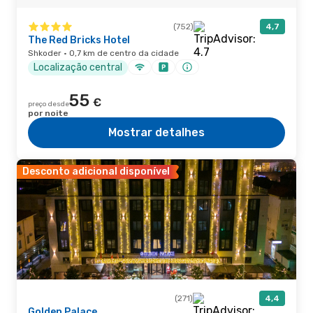
(752)
4,7
The Red Bricks Hotel
Shkoder · 0,7 km de centro da cidade
Localização central
55
€
preço desde
por noite
Mostrar detalhes
Desconto adicional disponível
(271)
4,4
Golden Palace