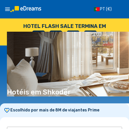
PT
(€)
HOTEL FLASH SALE TERMINA EM
--
:
--
:
--
:
--
DIAS
HORAS
MINUTOS
SEGUNDOS
Hotéis em Shkodër
Escolhido por mais de 8M de viajantes Prime