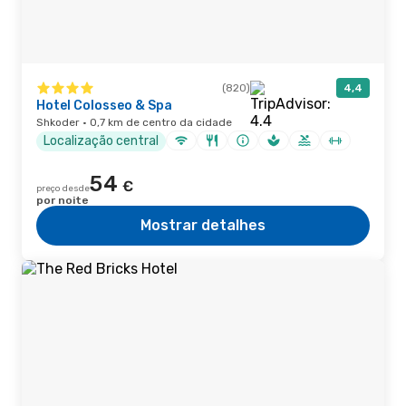
(820)
4,4
Hotel Colosseo & Spa
Shkoder · 0,7 km de centro da cidade
Localização central
54
€
preço desde
por noite
Mostrar detalhes