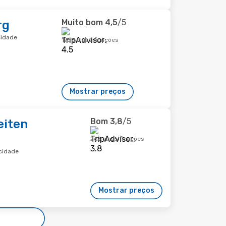
Muito bom
4,5
/5
rg
cidade
1753 classificações
Mostrar preços
Bom
3,8
/5
eiten
262 classificações
cidade
Mostrar preços