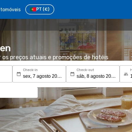
tomóveis
PT
(€)
den
r os preços atuais e promoções de hotéis
Check-in
Check-out