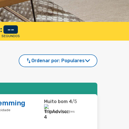
:
--
SEGUNDOS
Ordenar por:
Populares
Muito bom
4
/5
Demming
cidade
153 classificações