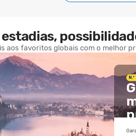
estadias, possibilidad
ais aos favoritos globais com o melhor p
N.º
G
m
p
Gara