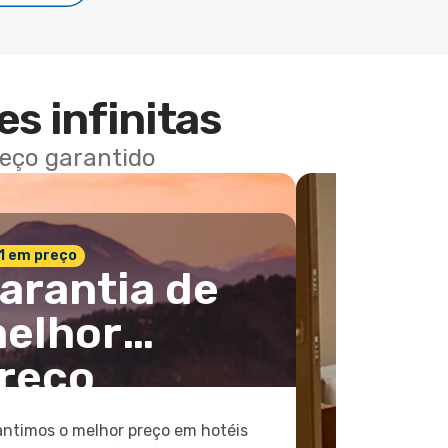
es infinitas
reço garantido
 1 em preço
arantia de
elhor
reço
ntimos o melhor preço em hotéis