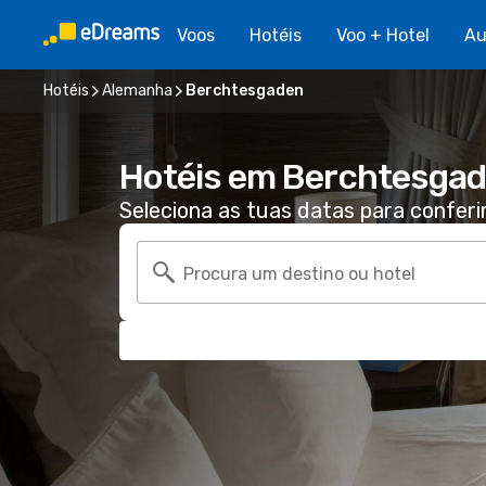
Voos
Hotéis
Voo + Hotel
Au
Hotéis
Alemanha
Berchtesgaden
Hotéis em Berchtesga
Seleciona as tuas datas para conferi
Procura um destino ou hotel