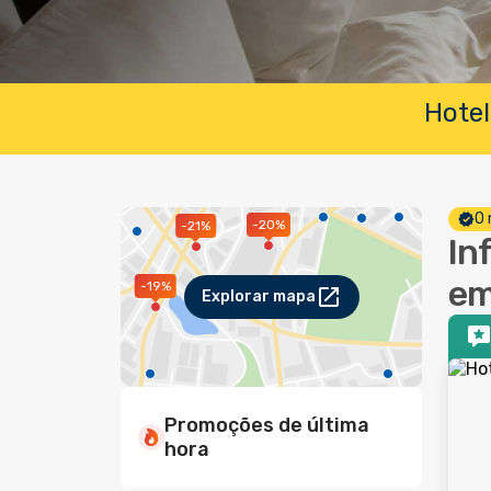
Hotel
O 
-20%
-21%
In
em
-19%
Explorar mapa
Promoções de última
hora