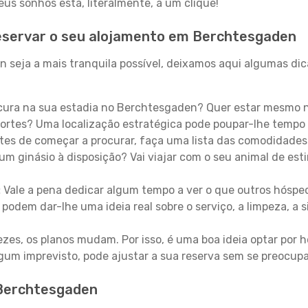
s sonhos está, literalmente, a um clique!
eservar o seu alojamento em Berchtesgaden
seja a mais tranquila possível, deixamos aqui algumas dica
ura na sua estadia no Berchtesgaden? Quer estar mesmo n
ortes? Uma localização estratégica pode poupar-lhe tempo 
es de começar a procurar, faça uma lista das comodidades 
um ginásio à disposição? Vai viajar com o seu animal de esti
:
Vale a pena dedicar algum tempo a ver o que outros hósped
 podem dar-lhe uma ideia real sobre o serviço, a limpeza, a
zes, os planos mudam. Por isso, é uma boa ideia optar por
 algum imprevisto, pode ajustar a sua reserva sem se preocup
 Berchtesgaden