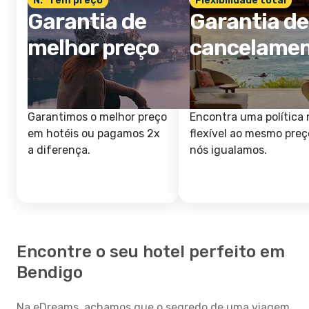
N.º 1 em preço
Flexibilidade total
Garantia de
Garantia de
melhor preço
cancelame
Garantimos o melhor preço
Encontra uma política 
em hotéis ou pagamos 2x
flexível ao mesmo preç
a diferença.
nós igualamos.
Encontre o seu hotel perfeito em
Bendigo
Na eDreams, achamos que o segredo de uma viagem