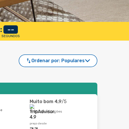
:
--
SEGUNDOS
Ordenar por:
Populares
Muito bom
4,9
/5
de
1487 classificações
preço desde