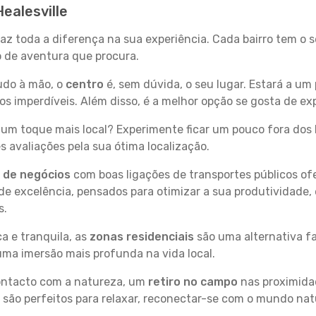
ealesville
 faz toda a diferença na sua experiência. Cada bairro tem o
po de aventura que procura.
tudo à mão, o
centro
é, sem dúvida, o seu lugar. Estará a um 
imperdíveis. Além disso, é a melhor opção se gosta de expl
um toque mais local? Experimente ficar um pouco fora dos 
 avaliações pela sua ótima localização.
s de negócios
com boas ligações de transportes públicos of
e excelência, pensados para otimizar a sua produtividade,
s.
a e tranquila, as
zonas residenciais
são uma alternativa fa
uma imersão mais profunda na vida local.
contacto com a natureza, um
retiro no campo
nas proximida
 são perfeitos para relaxar, reconectar-se com o mundo nat