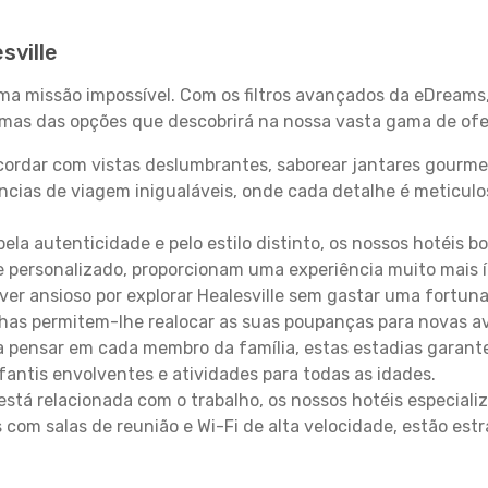
sville
uma missão impossível. Com os filtros avançados da eDreams
gumas das opções que descobrirá na nossa vasta gama de ofe
ordar com vistas deslumbrantes, saborear jantares gourmet
ncias de viagem inigualáveis, onde cada detalhe é meticu
pela autenticidade e pelo estilo distinto, os nossos hotéis 
e personalizado, proporcionam uma experiência muito mais 
iver ansioso por explorar Healesville sem gastar uma fortun
lhas permitem-lhe realocar as suas poupanças para novas a
 pensar em cada membro da família, estas estadias garante
antis envolventes e atividades para todas as idades.
stá relacionada com o trabalho, os nossos hotéis especiali
s com salas de reunião e Wi-Fi de alta velocidade, estão es