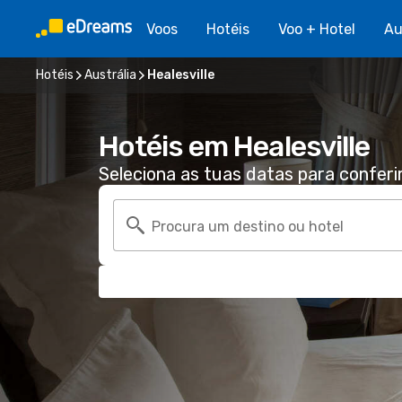
Voos
Hotéis
Voo + Hotel
Au
Hotéis
Austrália
Healesville
Hotéis em Healesville
Seleciona as tuas datas para conferi
Procura um destino ou hotel