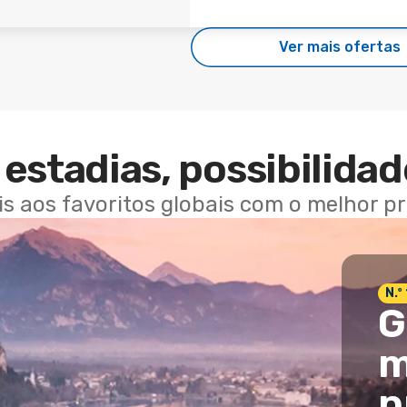
Ver mais ofertas
estadias, possibilidad
ais aos favoritos globais com o melhor p
N.º
G
m
p