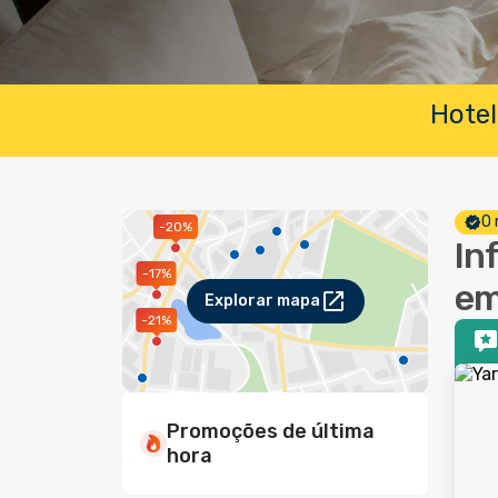
Hotel
O 
-20%
In
-17%
em
Explorar mapa
-21%
Promoções de última
hora