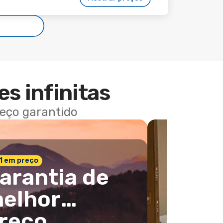
es infinitas
reço garantido
 1 em preço
arantia de
elhor
reço