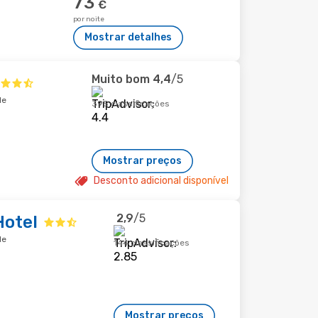
73
€
por noite
Mostrar detalhes
Muito bom
4,4
/5
de
395 classificações
Mostrar preços
Desconto adicional disponível
2,9
/5
Hotel
de
144 classificações
Mostrar preços