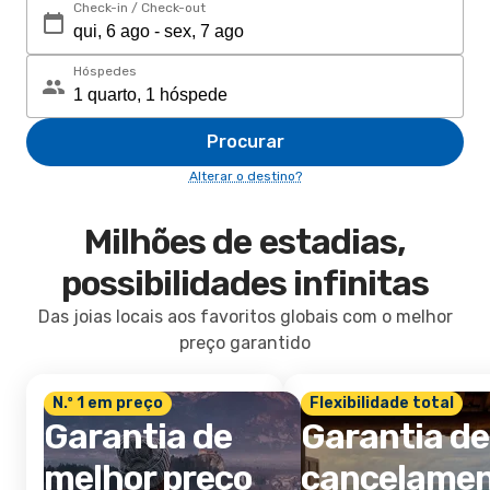
Check-in / Check-out
Hóspedes
Procurar
Alterar o destino?
Milhões de estadias,
possibilidades infinitas
Das joias locais aos favoritos globais com o melhor
preço garantido
N.º 1 em preço
Flexibilidade total
Garantia de
Garantia de
melhor preço
cancelame