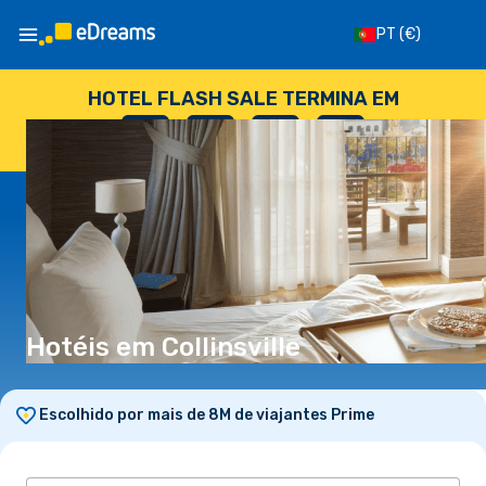
PT
(€)
HOTEL FLASH SALE TERMINA EM
--
:
--
:
--
:
--
DIAS
HORAS
MINUTOS
SEGUNDOS
Hotéis em Collinsville
Escolhido por mais de 8M de viajantes Prime