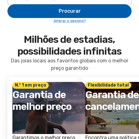
Procurar
Alterar o destino?
Milhões de estadias,
possibilidades infinitas
Das joias locais aos favoritos globais com o melhor
preço garantido
N.º 1 em preço
Flexibilidade total
Garantia de
Garantia de
melhor preço
cancelame
Garantimos o melhor preço
Encontra uma política 