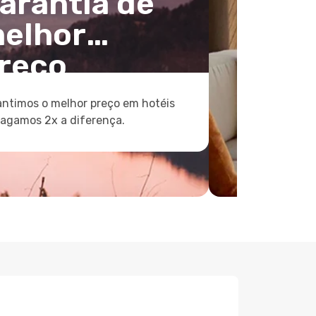
arantia de
elhor
reço
ntimos o melhor preço em hotéis
pagamos 2x a diferença.