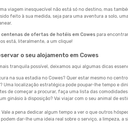
a viagem inesquecível não está só no destino, mas també
sido feito à sua medida, seja para uma aventura a solo, um
anear.
a
centenas de ofertas de hotéis em Cowes
para encontrar
 está, literalmente, a um clique!
eservar o seu alojamento em Cowes
ais tranquila possível, deixamos aqui algumas dicas essenc
ura na sua estadia no Cowes? Quer estar mesmo no centro
? Uma localização estratégica pode poupar-lhe tempo e din
es de começar a procurar, faça uma lista das comodidades 
um ginásio à disposição? Vai viajar com o seu animal de esti
:
Vale a pena dedicar algum tempo a ver o que outros hósped
 podem dar-lhe uma ideia real sobre o serviço, a limpeza, a