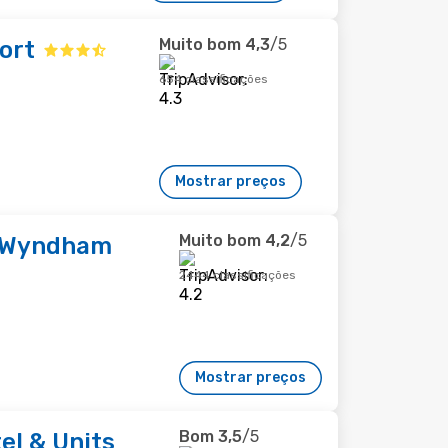
Muito bom
4,3
/5
ort
654 classificações
Mostrar preços
Muito bom
4,2
/5
 Wyndham
2444 classificações
Mostrar preços
Bom
3,5
/5
l & Units