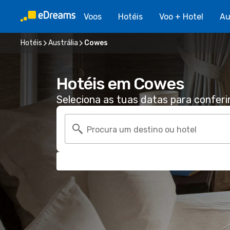
Voos
Hotéis
Voo + Hotel
Au
Hotéis
Austrália
Cowes
Hotéis em Cowes
Seleciona as tuas datas para conferi
Procura um destino ou hotel