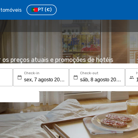
tomóveis
PT
(€)
r os preços atuais e promoções de hotéis
Check-in
Check-out