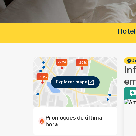
Hotel
O 
-21%
-20%
In
-18%
em
Explorar mapa
Promoções de última
hora