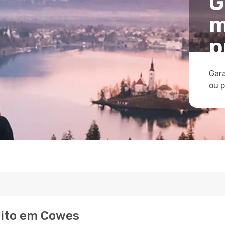
G
m
p
Gara
ou 
eito em Cowes