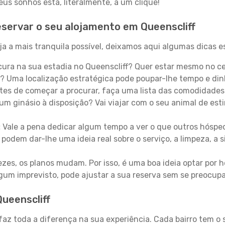
s sonhos está, literalmente, a um clique!
servar o seu alojamento em Queenscliff
a a mais tranquila possível, deixamos aqui algumas dicas e
ura na sua estadia no Queenscliff? Quer estar mesmo no c
? Uma localização estratégica pode poupar-lhe tempo e din
es de começar a procurar, faça uma lista das comodidades 
um ginásio à disposição? Vai viajar com o seu animal de esti
:
Vale a pena dedicar algum tempo a ver o que outros hósped
 podem dar-lhe uma ideia real sobre o serviço, a limpeza, a
zes, os planos mudam. Por isso, é uma boa ideia optar por
 algum imprevisto, pode ajustar a sua reserva sem se preocup
Queenscliff
 faz toda a diferença na sua experiência. Cada bairro tem o