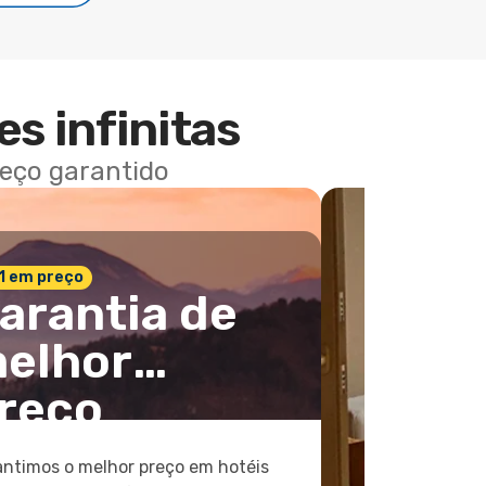
es infinitas
reço garantido
 1 em preço
arantia de
elhor
reço
ntimos o melhor preço em hotéis