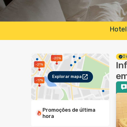
Hotel
O 
-20%
In
-21%
em
Explorar mapa
-17%
Promoções de última
hora