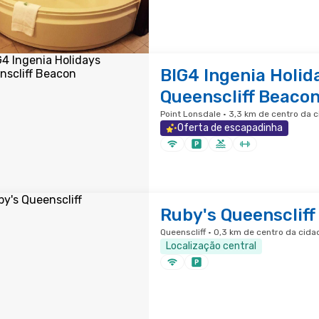
BIG4 Ingenia Holid
Queenscliff Beaco
Point Lonsdale · 3,3 km de centro da 
Oferta de escapadinha
Ruby's Queenscliff
Queenscliff · 0,3 km de centro da cida
Localização central