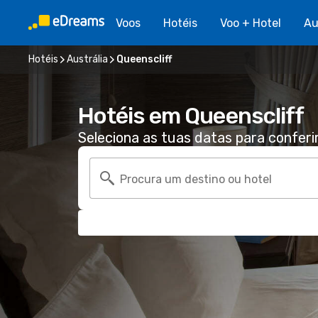
Voos
Hotéis
Voo + Hotel
Au
Hotéis
Austrália
Queenscliff
Hotéis em Queenscliff
Seleciona as tuas datas para conferi
Procura um destino ou hotel