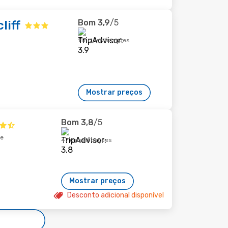
Bom
3,9
/5
liff
117 classificações
Mostrar preços
Bom
3,8
/5
de
47 classificações
Mostrar preços
Desconto adicional disponível