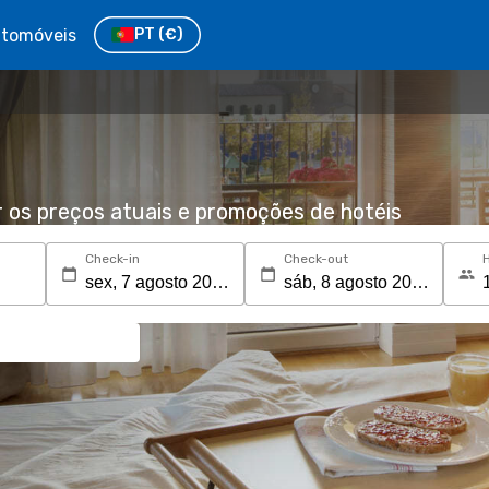
tomóveis
PT
(€)
r os preços atuais e promoções de hotéis
Check-in
Check-out