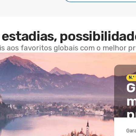
estadias, possibilidad
ais aos favoritos globais com o melhor p
N.º
G
m
p
Gara