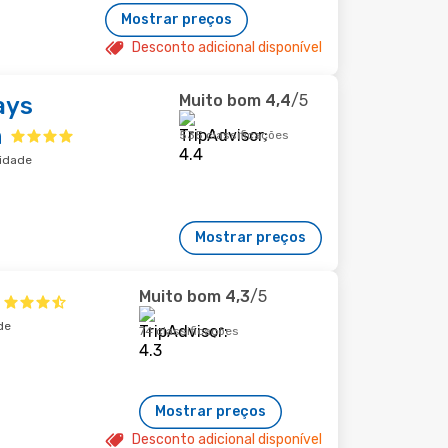
Mostrar preços
Desconto adicional disponível
Muito bom
4,4
/5
ays
n
535 classificações
cidade
Mostrar preços
Muito bom
4,3
/5
de
74 classificações
Mostrar preços
Desconto adicional disponível