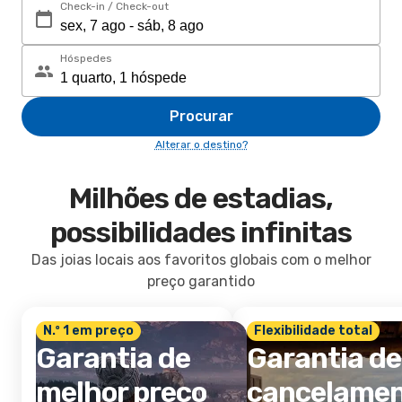
Check-in / Check-out
Hóspedes
Procurar
Alterar o destino?
Milhões de estadias,
possibilidades infinitas
Das joias locais aos favoritos globais com o melhor
preço garantido
N.º 1 em preço
Flexibilidade total
Garantia de
Garantia de
melhor preço
cancelame