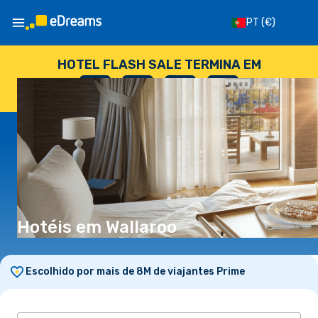
PT
(€)
HOTEL FLASH SALE TERMINA EM
--
:
--
:
--
:
--
DIAS
HORAS
MINUTOS
SEGUNDOS
Hotéis em Wallaroo
Escolhido por mais de 8M de viajantes Prime