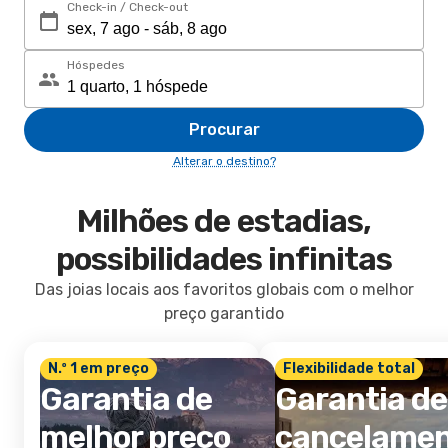
Check-in / Check-out
Hóspedes
Procurar
Alterar o destino?
Milhões de estadias,
possibilidades infinitas
Das joias locais aos favoritos globais com o melhor
preço garantido
N.º 1 em preço
Flexibilidade total
Garantia de
Garantia de
melhor preço
cancelame