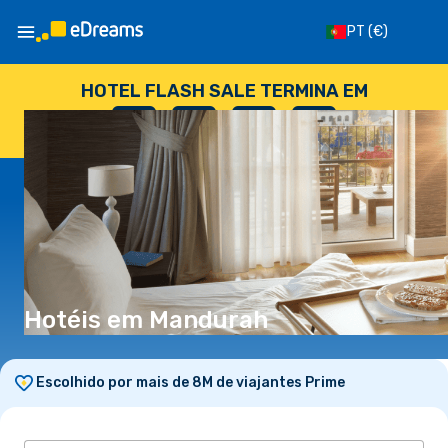
PT
(€)
HOTEL FLASH SALE TERMINA EM
--
:
--
:
--
:
--
DIAS
HORAS
MINUTOS
SEGUNDOS
Hotéis em Mandurah
Escolhido por mais de 8M de viajantes Prime