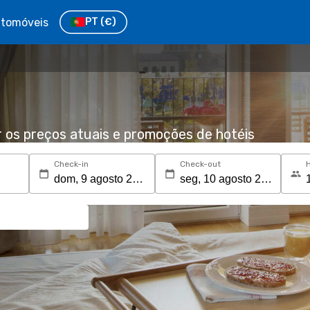
tomóveis
PT
(€)
r os preços atuais e promoções de hotéis
Check-in
Check-out