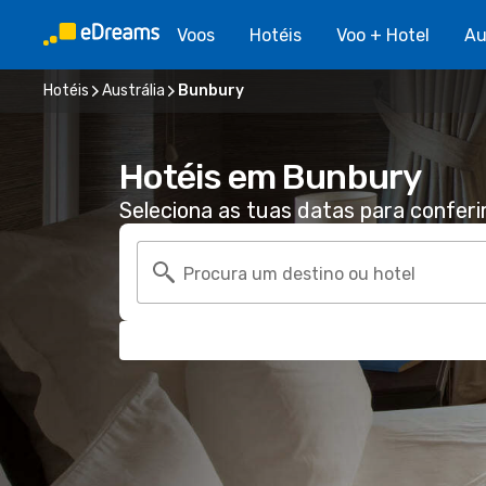
Voos
Hotéis
Voo + Hotel
Au
Hotéis
Austrália
Bunbury
Hotéis em Bunbury
Seleciona as tuas datas para conferi
Procura um destino ou hotel