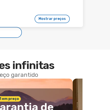
Mostrar preços
es infinitas
reço garantido
 1 em preço
arantia de