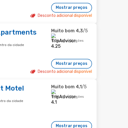
Mostrar preços
Desconto adicional disponível
Muito bom
4,3
/5
Apartments
1024 classificações
ntro da cidade
Mostrar preços
Desconto adicional disponível
Muito bom
4,1
/5
t Motel
1404 classificações
ntro da cidade
Mostrar preços