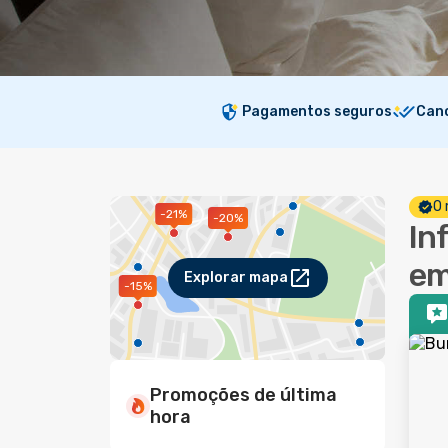
Pagamentos seguros
Canc
O 
-21%
-20%
In
em
Explorar mapa
-15%
Promoções de última
hora