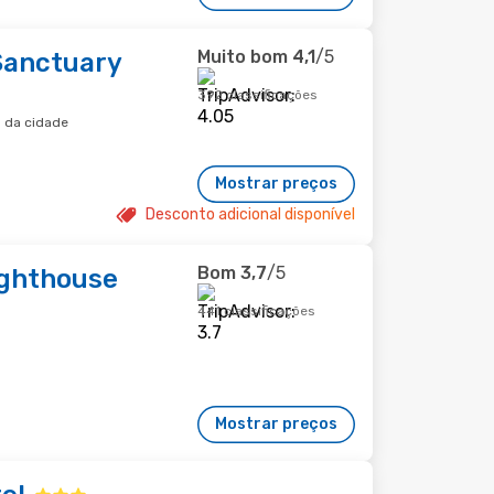
Muito bom
4,1
/5
Sanctuary
392 classificações
o da cidade
Mostrar preços
Desconto adicional disponível
Bom
3,7
/5
ighthouse
441 classificações
Mostrar preços