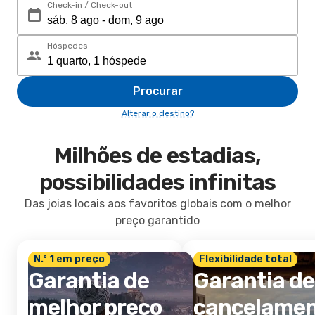
Check-in / Check-out
Hóspedes
Procurar
Alterar o destino?
Milhões de estadias,
possibilidades infinitas
Das joias locais aos favoritos globais com o melhor
preço garantido
N.º 1 em preço
Flexibilidade total
Garantia de
Garantia de
melhor preço
cancelame