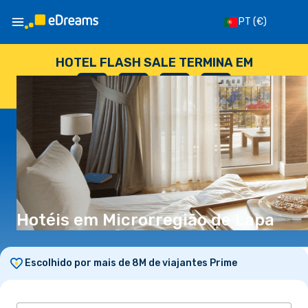
PT
(€)
HOTEL FLASH SALE TERMINA EM
--
:
--
:
--
:
--
DIAS
HORAS
MINUTOS
SEGUNDOS
Hotéis em Microrregião de Lapa
Escolhido por mais de 8M de viajantes Prime