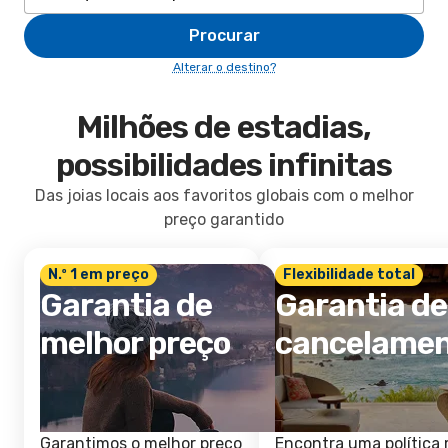
Procurar
Alterar o destino?
Milhões de estadias,
possibilidades infinitas
Das joias locais aos favoritos globais com o melhor
preço garantido
N.º 1 em preço
Flexibilidade total
Garantia de
Garantia de
melhor preço
cancelame
Garantimos o melhor preço
Encontra uma política 