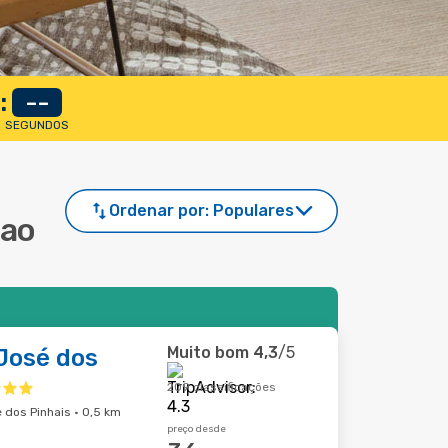
:
--
SEGUNDOS
Ordenar por:
Populares
Sao
Muito bom
4,3
/5
José dos
209 classificações
 dos Pinhais · 0,5 km
preço desde