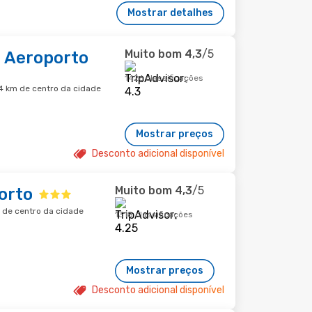
Mostrar detalhes
Muito bom
4,3
/5
a Aeroporto
1426 classificações
,4 km de centro da cidade
Mostrar preços
Desconto adicional disponível
Muito bom
4,3
/5
orto
m de centro da cidade
1318 classificações
Mostrar preços
Desconto adicional disponível