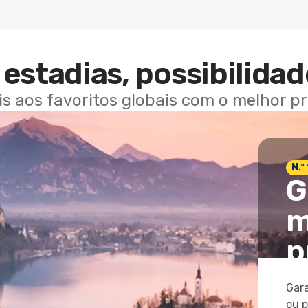
estadias, possibilidad
ais aos favoritos globais com o melhor p
N.º
G
m
p
Gara
ou 