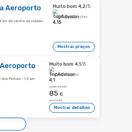
Muito bom
4,2
/5
ba Aeroporto
4488 classificações
,4 km de centro da cidade
Mostrar preços
Muito bom
4,1
/5
 Aeroporto
56 classificações
dos Pinhais · 1,3 km
preço desde
85
€
por noite
Mostrar detalhes