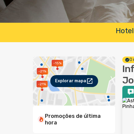
Hotel
O 
-15%
In
-21%
Jo
Explorar mapa
-21%
Promoções de última
hora