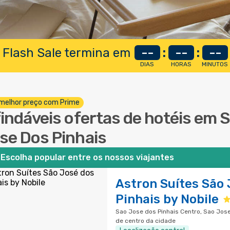
 Flash Sale termina em
--
:
--
:
--
DIAS
HORAS
MINUTOS
melhor preço com Prime
findáveis ofertas de hotéis em 
se Dos Pinhais
Escolha popular entre os nossos viajantes
Astron Suítes São 
Pinhais by Nobile
Sao Jose dos Pinhais Centro, Sao Jose
de centro da cidade