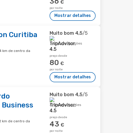
36
€
por noite
Mostrar detalhes
Muito bom
4,5
/5
on Curitiba
343 classificações
,4 km de centro da
preço desde
80
€
por noite
Mostrar detalhes
Muito bom
4,5
/5
rdo
 Business
673 classificações
preço desde
,2 km de centro da
43
€
por noite