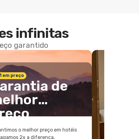
es infinitas
reço garantido
 1 em preço
arantia de
elhor
reço
ntimos o melhor preço em hotéis
pagamos 2x a diferença.