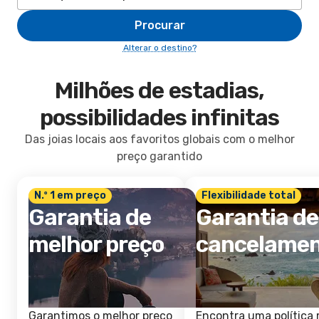
Procurar
Alterar o destino?
Milhões de estadias,
possibilidades infinitas
Das joias locais aos favoritos globais com o melhor
preço garantido
N.º 1 em preço
Flexibilidade total
Garantia de
Garantia de
melhor preço
cancelame
Garantimos o melhor preço
Encontra uma política 