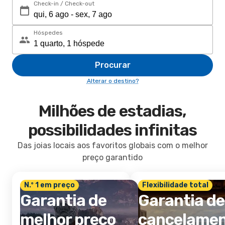
Check-in / Check-out
Hóspedes
Procurar
Alterar o destino?
Milhões de estadias,
possibilidades infinitas
Das joias locais aos favoritos globais com o melhor
preço garantido
N.º 1 em preço
Flexibilidade total
Garantia de
Garantia de
melhor preço
cancelame