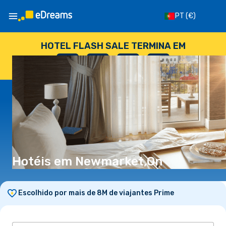
PT
(€)
HOTEL FLASH SALE TERMINA EM
--
:
--
:
--
:
--
DIAS
HORAS
MINUTOS
SEGUNDOS
Hotéis em Newmarket,On
Escolhido por mais de 8M de viajantes Prime