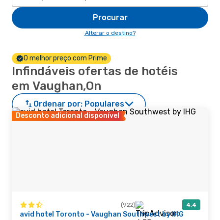
Procurar
Alterar o destino?
O melhor preço com Prime
Infindáveis ofertas de hotéis
em Vaughan,On
Ordenar por:
Populares
Desconto adicional disponível
(922)
4,4
avid hotel Toronto - Vaughan Southwest by IHG