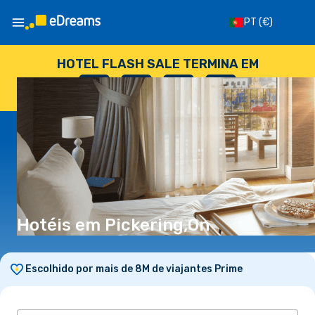
PT
(€)
HOTEL FLASH SALE TERMINA EM
--
:
--
:
--
:
--
DIAS
HORAS
MINUTOS
SEGUNDOS
Hotéis em Pickering,On
Escolhido por mais de 8M de viajantes Prime