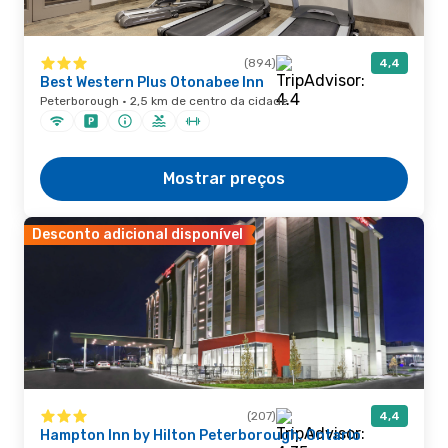
(894)
4,4
Best Western Plus Otonabee Inn
Peterborough · 2,5 km de centro da cidade
Mostrar preços
Desconto adicional disponível
(207)
4,4
Hampton Inn by Hilton Peterborough, Ontario