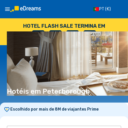
PT
(€)
HOTEL FLASH SALE TERMINA EM
--
:
--
:
--
:
--
DIAS
HORAS
MINUTOS
SEGUNDOS
Hotéis em Peterborough
Escolhido por mais de 8M de viajantes Prime