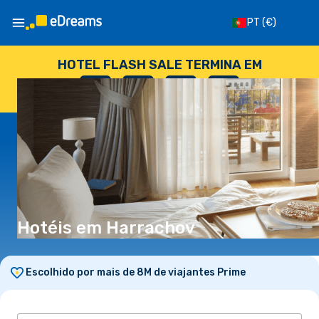
PT
(€)
HOTEL FLASH SALE TERMINA EM
--
:
--
:
--
:
--
DIAS
HORAS
MINUTOS
SEGUNDOS
Hotéis em Harrachov
Escolhido por mais de 8M de viajantes Prime