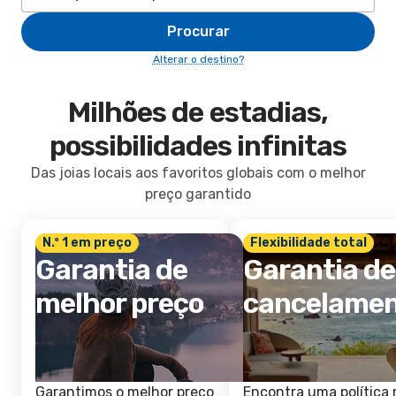
Procurar
Alterar o destino?
Milhões de estadias,
possibilidades infinitas
Das joias locais aos favoritos globais com o melhor
preço garantido
N.º 1 em preço
Flexibilidade total
Garantia de
Garantia de
melhor preço
cancelame
Garantimos o melhor preço
Encontra uma política 