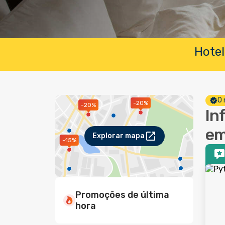
Hotel
O 
-20%
-20%
In
em
Explorar mapa
-15%
Promoções de última
hora