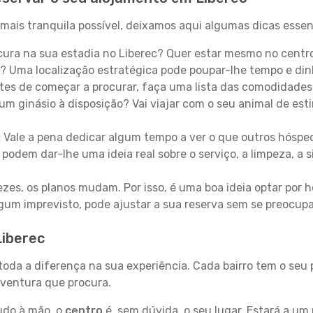
mais tranquila possível, deixamos aqui algumas dicas essen
ura na sua estadia no Liberec? Quer estar mesmo no centr
? Uma localização estratégica pode poupar-lhe tempo e din
es de começar a procurar, faça uma lista das comodidades 
um ginásio à disposição? Vai viajar com o seu animal de esti
:
Vale a pena dedicar algum tempo a ver o que outros hósped
 podem dar-lhe uma ideia real sobre o serviço, a limpeza, a
zes, os planos mudam. Por isso, é uma boa ideia optar por
 algum imprevisto, pode ajustar a sua reserva sem se preocup
Liberec
 toda a diferença na sua experiência. Cada bairro tem o seu
 aventura que procura.
tudo à mão, o
centro
é, sem dúvida, o seu lugar. Estará a um 