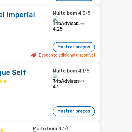
Muito bom
4,3
/5
l Imperial
204 classificações
Mostrar preços
Desconto adicional disponível
Muito bom
4,1
/5
que Self
199 classificações
Mostrar preços
Muito bom
4,1
/5