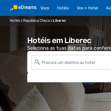
Voos
Hotéis
Voo + Hotel
Au
Hotéis
República Checa
Liberec
Hotéis em Liberec
Seleciona as tuas datas para conferi
Procura um destino ou hotel