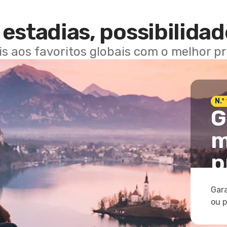
estadias, possibilidad
ais aos favoritos globais com o melhor p
N.º
G
m
p
Gara
ou 