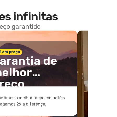
es infinitas
reço garantido
 1 em preço
arantia de
elhor
reço
ntimos o melhor preço em hotéis
pagamos 2x a diferença.