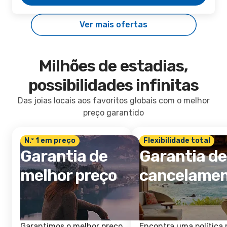
Ver mais ofertas
Milhões de estadias,
possibilidades infinitas
Das joias locais aos favoritos globais com o melhor
preço garantido
N.º 1 em preço
Flexibilidade total
Garantia de
Garantia de
melhor preço
cancelame
Garantimos o melhor preço
Encontra uma política 