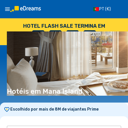
PT
(€)
HOTEL FLASH SALE TERMINA EM
--
:
--
:
--
:
--
DIAS
HORAS
MINUTOS
SEGUNDOS
Hotéis em Mana Island
Escolhido por mais de 8M de viajantes Prime