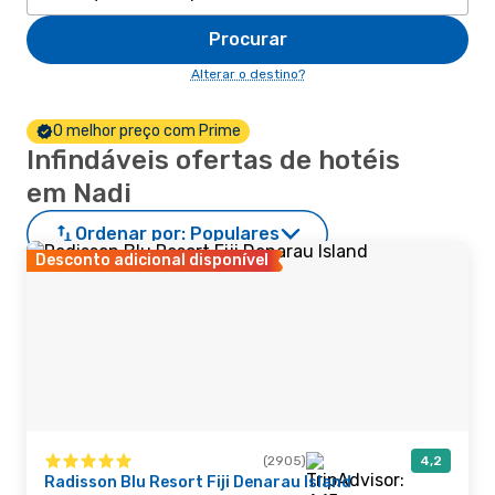
Procurar
Alterar o destino?
O melhor preço com Prime
Infindáveis ofertas de hotéis
em Nadi
Ordenar por:
Populares
Desconto adicional disponível
(2905)
4,2
Radisson Blu Resort Fiji Denarau Island