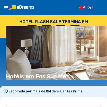
PT
(€)
HOTEL FLASH SALE TERMINA EM
--
:
--
:
--
:
--
DIAS
HORAS
MINUTOS
SEGUNDOS
Hotéis em Fos Sur Mer
Escolhido por mais de 8M de viajantes Prime