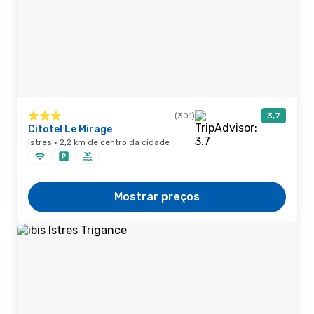
(301)
3,7
Citotel Le Mirage
Istres · 2,2 km de centro da cidade
Mostrar preços