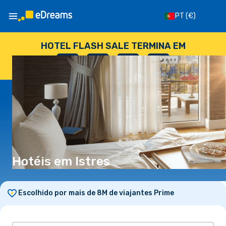
PT
(€)
HOTEL FLASH SALE TERMINA EM
--
:
--
:
--
:
--
DIAS
HORAS
MINUTOS
SEGUNDOS
Hotéis em Istres
Escolhido por mais de 8M de viajantes Prime