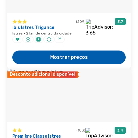
(209)
3,7
ibis Istres Trigance
Istres · 2 km de centro da cidade
Mostrar preços
Desconto adicional disponível
(183)
3,4
Première Classe Istres