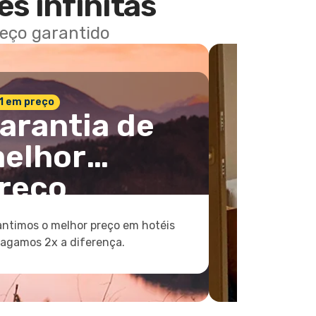
es infinitas
reço garantido
 1 em preço
arantia de
elhor
reço
ntimos o melhor preço em hotéis
pagamos 2x a diferença.