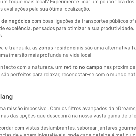
um toque mais local? Experimente ficar um pouco fora dos 
 avaliações pela sua ótima localização.
s de negócios
com boas ligações de transportes públicos of
e excelência, pensados para otimizar a sua produtividade,
s.
a e tranquila, as
zonas residenciais
são uma alternativa fa
uma imersão mais profunda na vida local.
contacto com a natureza, um
retiro no campo
nas proximida
 são perfeitos para relaxar, reconectar-se com o mundo nat
elang
uma missão impossível. Com os filtros avançados da eDreams
gumas das opções que descobrirá na nossa vasta gama de ofe
ordar com vistas deslumbrantes, saborear jantares gourmet
ncias de viagem inigualáveis, onde cada detalhe é meticu