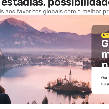
estadias, possibilidad
ais aos favoritos globais com o melhor p
N.º
G
m
p
Gara
ou 