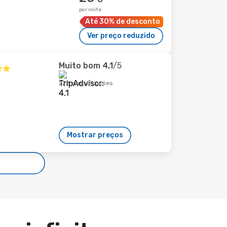
por noite
Até 30% de desconto
Ver preço reduzido
Muito bom
4,1
/5
222 classificações
Mostrar preços