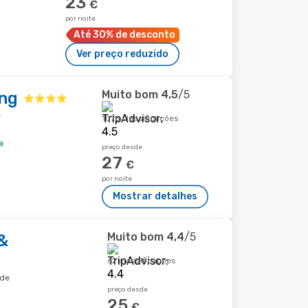
23
€
por noite
Até 30% de desconto
Ver preço reduzido
Muito bom
4,5
/5
ang
e
1076 classificações
preço desde
27
€
por noite
Mostrar detalhes
Muito bom
4,4
/5
&
62 classificações
ade
preço desde
25
€