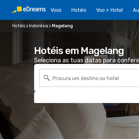
Voos
Hotéis
Voo + Hotel
Au
Hotéis
Indonésia
Magelang
Hotéis em Magelang
Seleciona as tuas datas para conferi
Procura um destino ou hotel