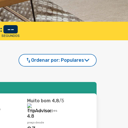
:
--
SEGUNDOS
Ordenar por:
Populares
Muito bom
4,8
/5
e
614 classificações
preço desde