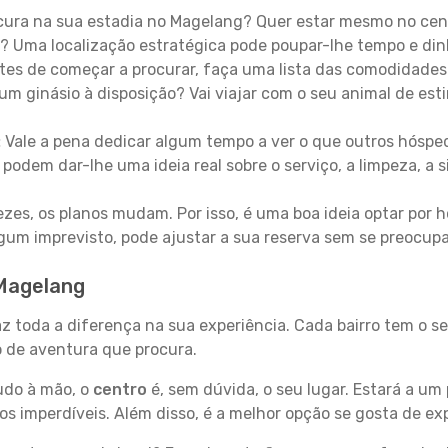
ura na sua estadia no Magelang? Quer estar mesmo no cen
? Uma localização estratégica pode poupar-lhe tempo e din
es de começar a procurar, faça uma lista das comodidades 
um ginásio à disposição? Vai viajar com o seu animal de esti
:
Vale a pena dedicar algum tempo a ver o que outros hósped
 podem dar-lhe uma ideia real sobre o serviço, a limpeza, a
zes, os planos mudam. Por isso, é uma boa ideia optar por
 algum imprevisto, pode ajustar a sua reserva sem se preocup
 Magelang
az toda a diferença na sua experiência. Cada bairro tem o s
po de aventura que procura.
tudo à mão, o
centro
é, sem dúvida, o seu lugar. Estará a um 
 imperdíveis. Além disso, é a melhor opção se gosta de exp