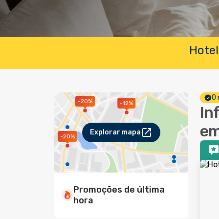
Hotel
O 
-20%
-12%
In
em
Explorar mapa
-20%
Promoções de última
hora