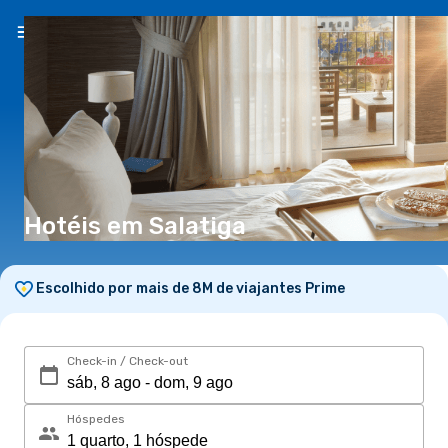
PT
(€)
Hotéis em Salatiga
Escolhido por mais de 8M de viajantes Prime
Check-in / Check-out
Hóspedes