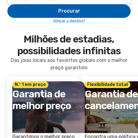
Procurar
Alterar o destino?
Milhões de estadias,
possibilidades infinitas
Das joias locais aos favoritos globais com o melhor
preço garantido
N.º 1 em preço
Flexibilidade total
Garantia de
Garantia de
melhor preço
cancelame
Garantimos o melhor preço
Encontra uma política 