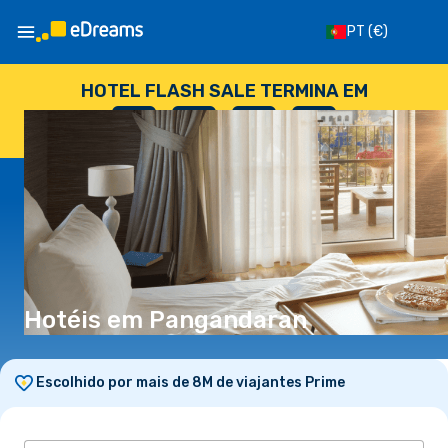
PT
(€)
HOTEL FLASH SALE TERMINA EM
--
:
--
:
--
:
--
DIAS
HORAS
MINUTOS
SEGUNDOS
Hotéis em Pangandaran
Escolhido por mais de 8M de viajantes Prime