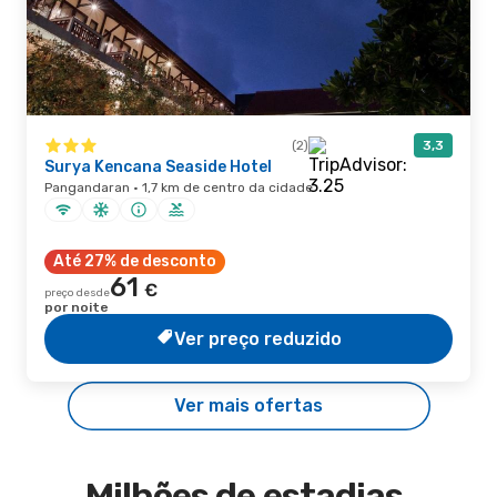
(2)
3,3
Surya Kencana Seaside Hotel
Pangandaran · 1,7 km de centro da cidade
Até 27% de desconto
61
€
preço desde
por noite
Ver preço reduzido
Ver mais ofertas
Milhões de estadias,