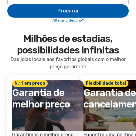
Procurar
Alterar o destino?
Milhões de estadias,
possibilidades infinitas
Das joias locais aos favoritos globais com o melhor
preço garantido
N.º 1 em preço
Flexibilidade total
Garantia de
Garantia de
melhor preço
cancelame
Garantimos o melhor preço
Encontra uma política 